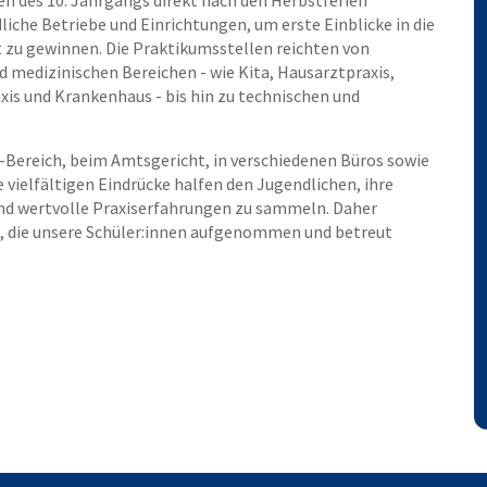
en des 10. Jahrgangs direkt nach den Herbstferien
liche Betriebe und Einrichtungen, um erste Einblicke in die
 zu gewinnen. Die Praktikumsstellen reichten von
d medizinischen Bereichen - wie Kita, Hausarztpraxis,
xis und Krankenhaus - bis hin zu technischen und
T-Bereich, beim Amtsgericht, in verschiedenen Büros sowie
vielfältigen Eindrücke halfen den Jugendlichen, ihre
und wertvolle Praxiserfahrungen zu sammeln. Daher
, die unsere Schüler:innen aufgenommen und betreut