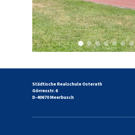
Sporthof links
Sporthof rechts
Beachvolleyballf
Kletterwand
Bauwag
Spri
Städtische Realschule Osterath
Görresstr. 6
D-40670 Meerbusch