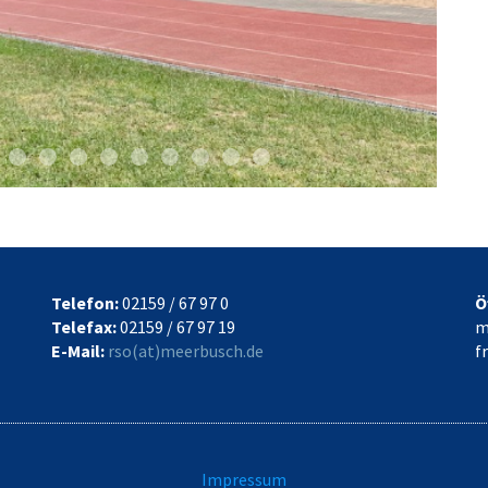
eld
en
ntbahn
Weitsprung
Fußballfeld
Fußballfeld 2
Tischtennisplatten
Sitzrondell Innenhof
Basketballkorb Innenhof
Bänke Innenhof
Bänke Innenhof 2
Innenhof
Innenhof
Telefon:
02159 / 67 97 0
Ö
Telefax:
02159 / 67 97 19
m
E-Mail:
rso(at)meerbusch.de
f
Impressum